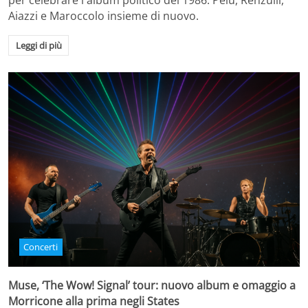
per celebrare l'album politico del 1986. Pelù, Renzulli,
Aiazzi e Maroccolo insieme di nuovo.
Leggi di più
Concerti
Muse, ‘The Wow! Signal’ tour: nuovo album e omaggio a
Morricone alla prima negli States