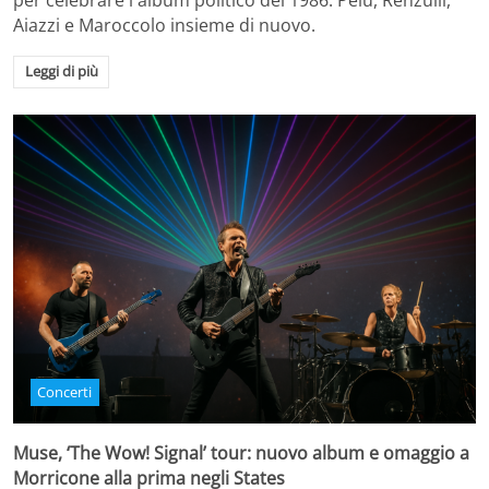
per celebrare l'album politico del 1986. Pelù, Renzulli,
Aiazzi e Maroccolo insieme di nuovo.
Leggi di più
Concerti
Muse, ‘The Wow! Signal’ tour: nuovo album e omaggio a
Morricone alla prima negli States