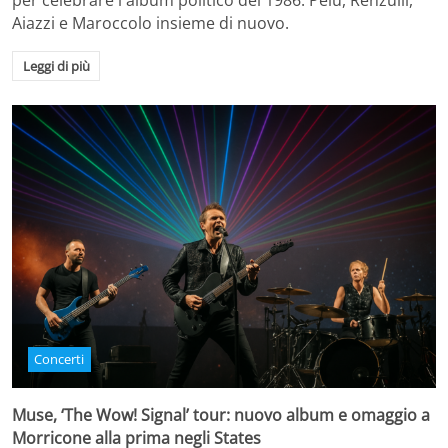
per celebrare l'album politico del 1986. Pelù, Renzulli,
Aiazzi e Maroccolo insieme di nuovo.
Leggi di più
Concerti
Muse, ‘The Wow! Signal’ tour: nuovo album e omaggio a
Morricone alla prima negli States