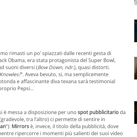
o rimasti un po’ spiazzati dalle recenti gesta di
rack Obama, era stata protagonista del Super Bowl,
d suoni diversi (
Bow Down, ndr.
), quasi distorti.
 Knowles?
“. Aveva bevuto, si, ma semplicemente
rotonda e affascinante diva texana sarà testimonial
 proprio Pepsi…
 si è messa a disposizione per uno
spot pubblicitario
da
gradevole, tra l’altro) ci permette di sentire in
an
“):
Mirrors
è, invece, il titolo della pubblicità, dove
mentre ripercorre i momenti più salienti dei suoi video