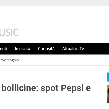
enti
In uscita
Curiosità
Attuali in Tv
uovo singolo!
 bollicine: spot Pepsi e