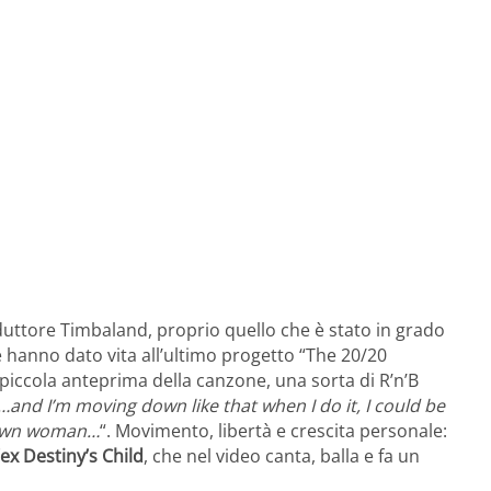
uttore Timbaland, proprio quello che è stato in grado
 hanno dato vita all’ultimo progetto “The 20/20
piccola anteprima della canzone, una sorta di R’n’B
…and I’m moving down like that when I do it, I could be
 grown woman…
“. Movimento, libertà e crescita personale:
’ex Destiny’s Child
, che nel video canta, balla e fa un