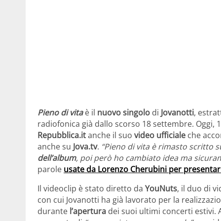
Pieno di vita
è il
nuovo singolo
di
Jovanotti
, estra
radiofonica già dallo scorso 18 settembre. Oggi, 1
Repubblica.it
anche il suo
video ufficiale
che acco
anche su
Jova.tv
.
“Pieno di vita è rimasto scritto 
dell’album
, poi però ho cambiato idea ma sicur
parole
usate da Lorenzo Cherubini per presentare
Il videoclip è stato diretto da
YouNuts
, il duo di
con cui Jovanotti ha già lavorato per la realizzazi
durante
l’apertura
dei suoi ultimi concerti estivi. 