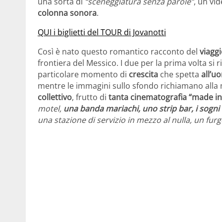
una sorta di
“sceneggiatura senza parole”
, un vi
colonna sonora
.
QUI i biglietti del TOUR di Jovanotti
Così è nato questo romantico racconto del
viaggi
frontiera del Messico. I due per la prima volta si ri
particolare momento di
crescita
che spetta
all’u
mentre le immagini sullo sfondo richiamano alla m
collettivo
, frutto di
tanta cinematografia “made i
motel,
una banda mariachi, uno strip bar, i sogni i
una stazione di servizio in mezzo al nulla, un fur