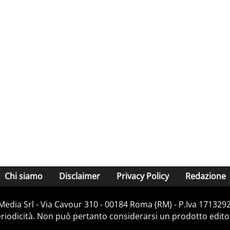
Chi siamo
Disclaimer
Privacy Policy
Redazione
Media Srl - Via Cavour 310 - 00184 Roma (RM) - P.Iva 171329
iodicità. Non può pertanto considerarsi un prodotto editoria