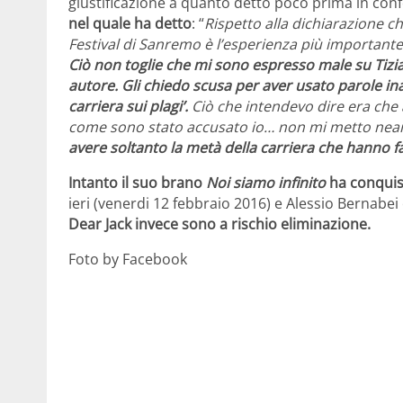
giustificazione a quanto detto poco prima in co
nel quale ha detto
: “
Rispetto alla dichiarazione c
Festival di Sanremo è l’esperienza più importante 
Ciò non toglie che mi sono espresso male su Tizi
autore.
Gli chiedo scusa per aver usato parole i
carriera sui plagi’.
Ciò che intendevo dire era che 
come sono stato accusato io… non mi metto nean
avere soltanto la metà della carriera che hanno f
Intanto il suo brano
Noi siamo infinito
ha conquist
ieri (venerdi 12 febbraio 2016) e Alessio Bernabei 
Dear Jack invece sono a rischio eliminazione.
Foto by Facebook