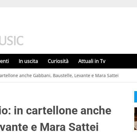
enti
In uscita
Curiosità
Attuali in Tv
artellone anche Gabbani, Baustelle, Levante e Mara Sattei
: in cartellone anche
evante e Mara Sattei