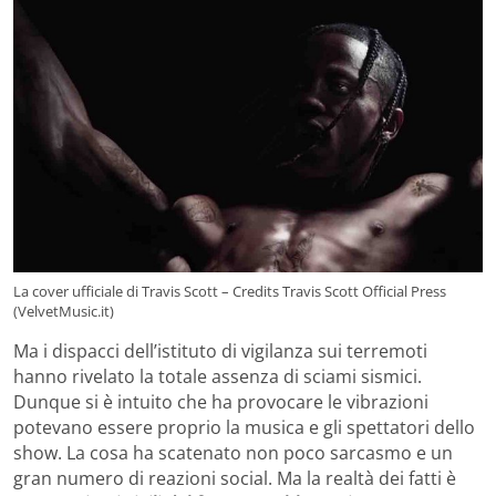
La cover ufficiale di Travis Scott – Credits Travis Scott Official Press
(VelvetMusic.it)
Ma i dispacci dell’istituto di vigilanza sui terremoti
hanno rivelato la totale assenza di sciami sismici.
Dunque si è intuito che ha provocare le vibrazioni
potevano essere proprio la musica e gli spettatori dello
show. La cosa ha scatenato non poco sarcasmo e un
gran numero di reazioni social. Ma la realtà dei fatti è