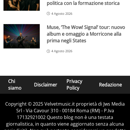
politica con la formazione storica
4 Agosto 2026
Muse, ‘The Wow! Signal’ tour: nuovo
album e omaggio a Morricone alla
prima negli States
4 Agosto 2026
Chi
Privacy
Disclaimer
Redazione
siamo
Policy
Copyright © 2025 Velvetmusic.it proprietà di Jws Media
Srl - Via Cavour 310 - 00184 Roma (RM) - P.Iva
17132921002 Questo blog non è una testata
giornalistica, in quanto viene aggiornato senza alcuna