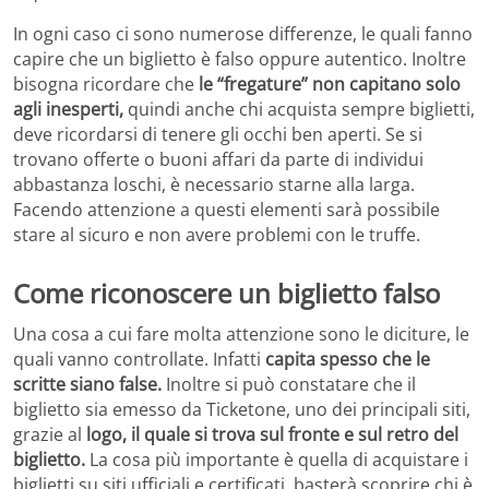
In ogni caso ci sono numerose differenze, le quali fanno
capire che un biglietto è falso oppure autentico. Inoltre
bisogna ricordare che
le “fregature” non capitano solo
agli inesperti,
quindi anche chi acquista sempre biglietti,
deve ricordarsi di tenere gli occhi ben aperti. Se si
trovano offerte o buoni affari da parte di individui
abbastanza loschi, è necessario starne alla larga.
Facendo attenzione a questi elementi sarà possibile
stare al sicuro e non avere problemi con le truffe.
Come riconoscere un biglietto falso
Una cosa a cui fare molta attenzione sono le diciture, le
quali vanno controllate. Infatti
capita spesso che le
scritte siano false.
Inoltre si può constatare che il
biglietto sia emesso da Ticketone, uno dei principali siti,
grazie al
logo, il quale si trova sul fronte e sul retro del
biglietto.
La cosa più importante è quella di acquistare i
biglietti su siti ufficiali e certificati, basterà scoprire chi è