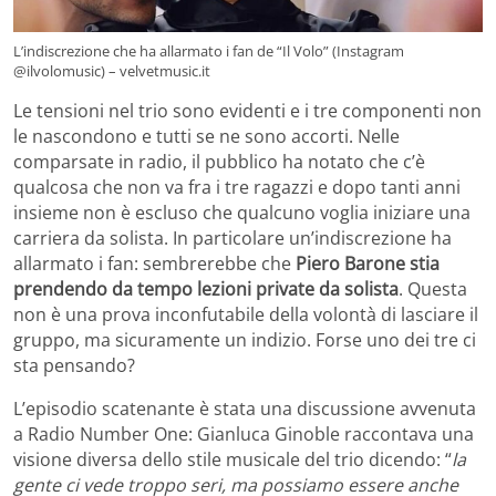
L’indiscrezione che ha allarmato i fan de “Il Volo” (Instagram
@ilvolomusic) – velvetmusic.it
Le tensioni nel trio sono evidenti e i tre componenti non
le nascondono e tutti se ne sono accorti. Nelle
comparsate in radio, il pubblico ha notato che c’è
qualcosa che non va fra i tre ragazzi e dopo tanti anni
insieme non è escluso che qualcuno voglia iniziare una
carriera da solista.
In particolare un’indiscrezione ha
allarmato i fan: sembrerebbe che
Piero Barone stia
prendendo da tempo lezioni private da solista
. Questa
non è una prova inconfutabile della volontà di lasciare il
gruppo, ma sicuramente un indizio. Forse uno dei tre ci
sta pensando?
L’episodio scatenante è stata una discussione avvenuta
a Radio Number One: Gianluca Ginoble raccontava una
visione diversa dello stile musicale del trio dicendo: “
la
gente ci vede troppo seri, ma possiamo essere anche