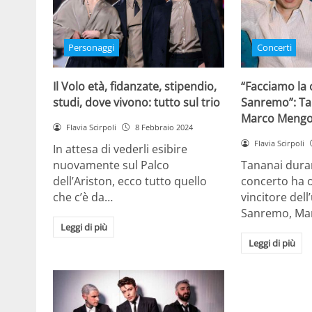
Personaggi
Concerti
Il Volo età, fidanzate, stipendio,
“Facciamo la 
studi, dove vivono: tutto sul trio
Sanremo”: Ta
Marco Mengoni
Flavia Scirpoli
8 Febbraio 2024
Flavia Scirpoli
In attesa di vederli esibire
nuovamente sul Palco
Tananai dura
dell’Ariston, ecco tutto quello
concerto ha 
che c’è da…
vincitore dell
Sanremo, Ma
Leggi di più
Leggi di più