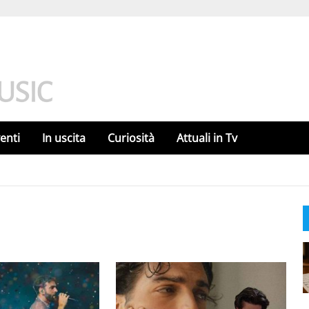
enti
In uscita
Curiosità
Attuali in Tv