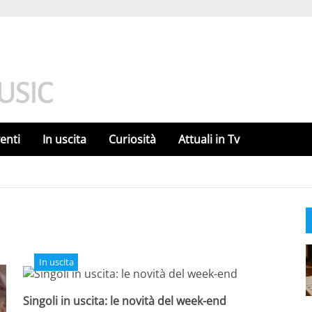
enti
In uscita
Curiosità
Attuali in Tv
In uscita
Singoli in uscita: le novità del week-end