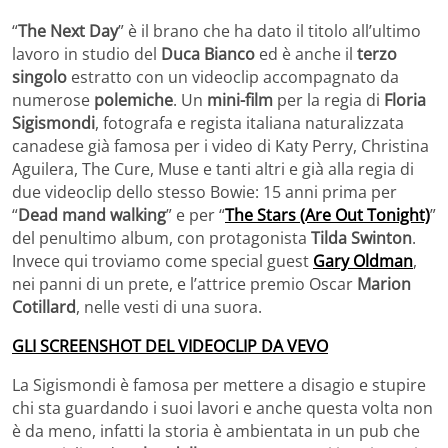
“
The Next Day
” è il brano che ha dato il titolo all’ultimo
lavoro in studio del
Duca Bianco
ed è anche il
terzo
singolo
estratto con un videoclip accompagnato da
numerose
polemiche
. Un
mini-film
per la regia di
Floria
Sigismondi
, fotografa e regista italiana naturalizzata
canadese già famosa per i video di Katy Perry, Christina
Aguilera, The Cure, Muse e tanti altri e già alla regia di
due videoclip dello stesso Bowie: 15 anni prima per
“
Dead mand walking
” e per “
The Stars (Are Out Tonight)
”
del penultimo album, con protagonista
Tilda Swinton
.
Invece qui troviamo come special guest
Gary Oldman
,
nei panni di un prete, e l’attrice premio Oscar
Marion
Cotillard
, nelle vesti di una suora.
GLI SCREENSHOT DEL VIDEOCLIP DA VEVO
La Sigismondi è famosa per mettere a disagio e stupire
chi sta guardando i suoi lavori e anche questa volta non
è da meno, infatti la storia è ambientata in un pub che