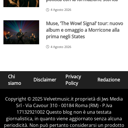
4 Agosto 2026
Muse, ‘The Wow! Signal’ tour: nuovo
album e omaggio a Morricone alla
prima negli States
4 Agosto 2026
Chi
Privacy
Disclaimer
Redazione
siamo
Policy
Copyright © 2025 Velvetmusic.it proprietà di Jws Media
Srl - Via Cavour 310 - 00184 Roma (RM) - P.Iva
17132921002 Questo blog non è una testata
giornalistica, in quanto viene aggiornato senza alcuna
periodicità. Non può pertanto considerarsi un prodotto