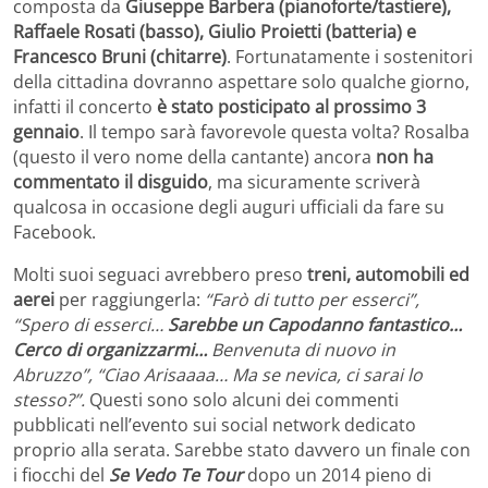
composta da
Giuseppe Barbera (pianoforte/tastiere),
Raffaele Rosati (basso), Giulio Proietti (batteria) e
Francesco Bruni (chitarre)
. Fortunatamente i sostenitori
della cittadina dovranno aspettare solo qualche giorno,
infatti il concerto
è stato posticipato al prossimo 3
gennaio
. Il tempo sarà favorevole questa volta? Rosalba
(questo il vero nome della cantante) ancora
non ha
commentato il disguido
, ma sicuramente scriverà
qualcosa in occasione degli auguri ufficiali da fare su
Facebook.
Molti suoi seguaci avrebbero preso
treni, automobili ed
aerei
per raggiungerla:
“Farò di tutto per esserci”,
“Spero di esserci…
Sarebbe un Capodanno fantastico…
Cerco di organizzarmi…
Benvenuta di nuovo in
Abruzzo”, “Ciao Arisaaaa… Ma se nevica, ci sarai lo
stesso?”.
Questi sono solo alcuni dei commenti
pubblicati nell’evento sui social network dedicato
proprio alla serata. Sarebbe stato davvero un finale con
i fiocchi del
Se Vedo Te Tour
dopo un 2014 pieno di