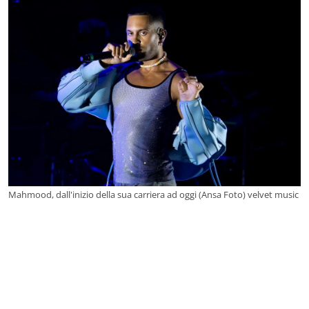
Mahmood, dall'inizio della sua carriera ad oggi (Ansa Foto) velvet music