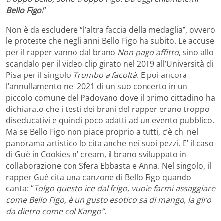
Bello Figo
!
”
Non è da escludere “l’altra faccia della medaglia”, ovvero
le proteste che negli anni Bello Figo ha subito. Le accuse
per il rapper vanno dal brano
Non pago affitto
, sino allo
scandalo per il video clip girato nel 2019 all’Università di
Pisa per il singolo
Trombo a facoltà
. E poi ancora
l’annullamento nel 2021 di un suo concerto in un
piccolo comune del Padovano dove il primo cittadino ha
dichiarato che i testi dei brani del rapper erano troppo
diseducativi e quindi poco adatti ad un evento pubblico.
Ma se Bello Figo non piace proprio a tutti, c’è chi nel
panorama artistico lo cita anche nei suoi pezzi. E’ il caso
di Guè in Cookies n’ cream, il brano sviluppato in
collaborazione con Sfera Ebbasta e Anna. Nel singolo, il
rapper Guè cita una canzone di Bello Figo quando
canta: “
Tolgo questo ice dal frigo, vuole farmi assaggiare
come Bello Figo, è un gusto esotico sa di mango, la giro
da dietro come col Kango”.