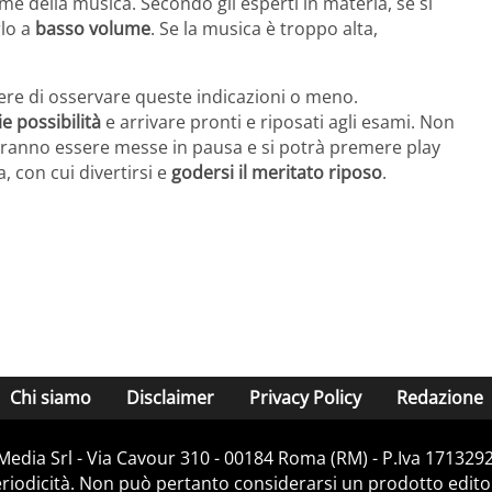
e della musica. Secondo gli esperti in materia, se si
rlo a
basso volume
. Se la musica è troppo alta,
iere di osservare queste indicazioni o meno.
e possibilità
e arrivare pronti e riposati agli esami. Non
otranno essere messe in pausa e si potrà premere play
a, con cui divertirsi e
godersi il meritato riposo
.
Chi siamo
Disclaimer
Privacy Policy
Redazione
Media Srl - Via Cavour 310 - 00184 Roma (RM) - P.Iva 171329
iodicità. Non può pertanto considerarsi un prodotto editoria