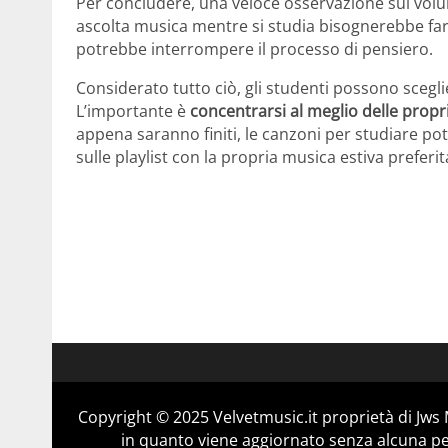
Per concludere, una veloce osservazione sul volum
ascolta musica mentre si studia bisognerebbe fa
potrebbe interrompere il processo di pensiero.
Considerato tutto ciò, gli studenti possono scegl
L’importante è
concentrarsi al meglio delle propri
appena saranno finiti, le canzoni per studiare p
sulle playlist con la propria musica estiva preferit
Copyright © 2025 Velvetmusic.it proprietà di Jws 
in quanto viene aggiornato senza alcuna per