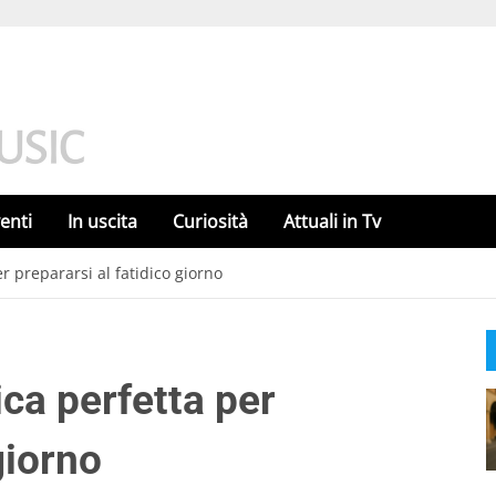
enti
In uscita
Curiosità
Attuali in Tv
r prepararsi al fatidico giorno
ca perfetta per
giorno