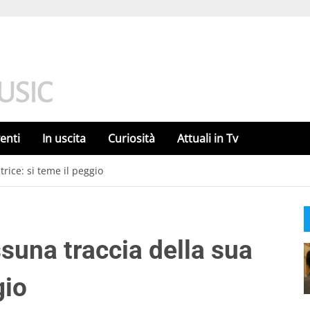
enti
In uscita
Curiosità
Attuali in Tv
rice: si teme il peggio
suna traccia della sua
gio