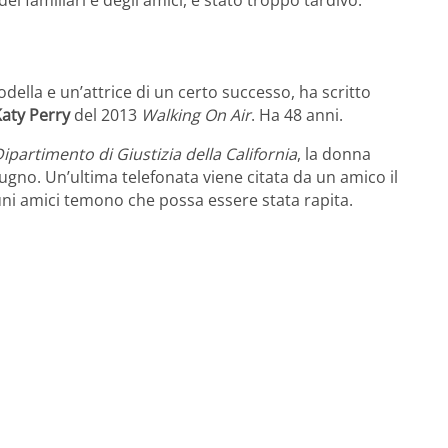
i familiari e degli amici, è stato troppo tardivo.
ella e un’attrice di un certo successo, ha scritto
 Katy Perry
del 2013
Walking On Air
. Ha 48 anni.
ipartimento di Giustizia della California
, la donna
iugno. Un’ultima telefonata viene citata da un amico il
cuni amici temono che possa essere stata rapita.