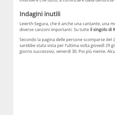
intendere che tutto, a cominciare dalla denuncia de
Indagini inutili
Leierth-Segura, che è anche una cantante, una mod
diverse canzoni importanti. Su tutte
il singolo di
Secondo la pagina delle persone scomparse del
D
sarebbe stata vista per l’ultima volta giovedì 29 g
giorno successivo, venerdì 30. Poi più niente. Al