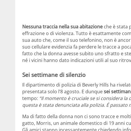
Nessuna traccia nella sua abitazione
che è stata p
effrazione o di violenza. Tutto è esattamente come
sua auto che, come il suo telefonino, non è ancora
suo cellulare evidenzia fa perdere le tracce a poc
fatto che la donna avesse subito uno sfratto e s
né i vicini hanno dato indicazioni utili al suo ritr
Sei settimane di silenzio
Il dipartimento di polizia di Beverly Hills ha riv
presentata solo l’8 agosto. E dunque
sei settiman
tempo:
“Il momento è cruciale se si considera la 
questa è stata denunciata alla polizia. É passato
Ma di fatto della donna non ci sono tracce e molt
gatto, Morris, un animale domestico di 19 anni cu
Gli amici stanno incessantemente chiedendo infor