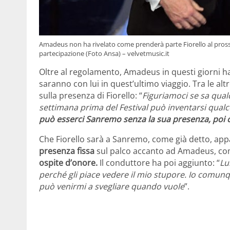
Amadeus non ha rivelato come prenderà parte Fiorello al pr
partecipazione (Foto Ansa) – velvetmusic.it
Oltre al regolamento, Amadeus in questi giorni h
saranno con lui in quest’ultimo viaggio. Tra le al
sulla presenza di Fiorello: “
Figuriamoci se sa qua
settimana prima del Festival può inventarsi qual
può esserci Sanremo senza la sua presenza, poi
Che Fiorello sarà a Sanremo, come già detto, ap
presenza fissa
sul palco accanto ad Amadeus, com
ospite d’onore.
Il conduttore ha poi aggiunto: “
Lu
perché gli piace vedere il mio stupore. Io comun
può venirmi a svegliare quando vuole
”.