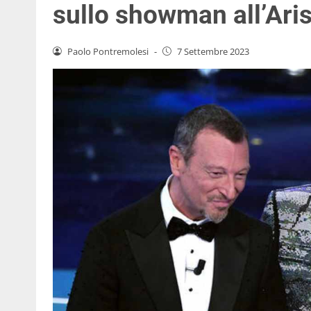
sullo showman all’Ari
Paolo Pontremolesi
-
7 Settembre 2023