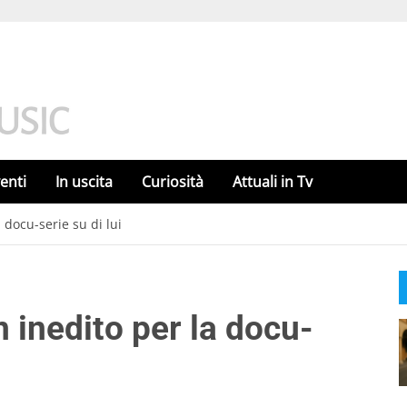
enti
In uscita
Curiosità
Attuali in Tv
 docu-serie su di lui
 inedito per la docu-