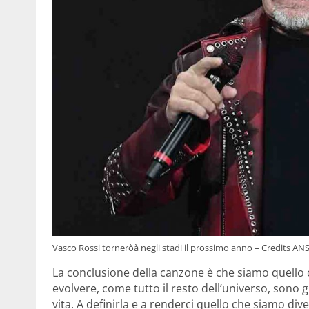
Vasco Rossi torneròà negli stadi il prossimo anno – Credits AN
La conclusione della canzone è che siamo quello 
evolvere, come tutto il resto dell’universo, sono 
vita. A definirla e a renderci quello che siamo dive