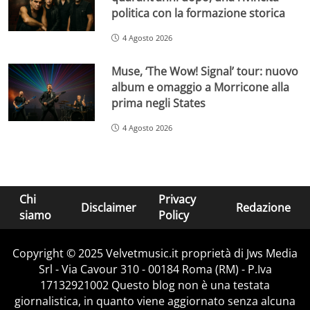
politica con la formazione storica
4 Agosto 2026
Muse, ‘The Wow! Signal’ tour: nuovo
album e omaggio a Morricone alla
prima negli States
4 Agosto 2026
Chi
Privacy
Disclaimer
Redazione
siamo
Policy
Copyright © 2025 Velvetmusic.it proprietà di Jws Media
Srl - Via Cavour 310 - 00184 Roma (RM) - P.Iva
17132921002 Questo blog non è una testata
giornalistica, in quanto viene aggiornato senza alcuna