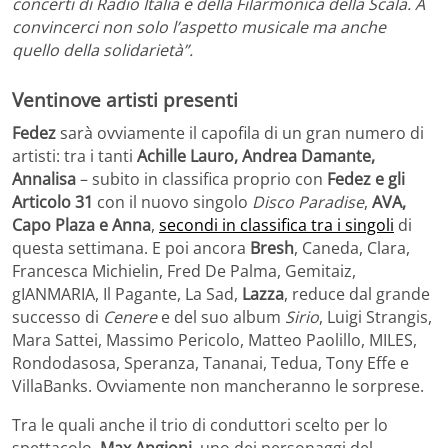
concerti di Radio Italia e della Filarmonica della Scala. A
convincerci non solo l’aspetto musicale ma anche
quello della solidarietà”.
Ventinove artisti presenti
Fedez
sarà ovviamente il capofila di un gran numero di
artisti: tra i tanti
Achille Lauro, Andrea Damante,
Annalisa
– subito in classifica proprio con
Fedez e gli
Articolo 31
con il nuovo singolo
Disco Paradise
,
AVA,
Capo Plaza e Anna
,
secondi in classifica tra i singoli
di
questa settimana. E poi ancora
Bresh
, Caneda, Clara,
Francesca Michielin, Fred De Palma, Gemitaiz,
gIANMARIA, Il Pagante, La Sad,
Lazza
, reduce dal grande
successo di
Cenere
e del suo album
Sirio
, Luigi Strangis,
Mara Sattei, Massimo Pericolo, Matteo Paolillo, MILES,
Rondodasosa, Speranza, Tananai, Tedua, Tony Effe e
VillaBanks. Ovviamente non mancheranno le sorprese.
Tra le quali anche il trio di conduttori scelto per lo