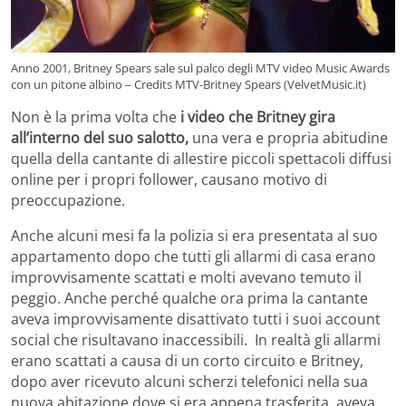
Anno 2001, Britney Spears sale sul palco degli MTV video Music Awards
con un pitone albino – Credits MTV-Britney Spears (VelvetMusic.it)
Non è la prima volta che
i video che Britney gira
all’interno del suo salotto,
una vera e propria abitudine
quella della cantante di allestire piccoli spettacoli diffusi
online per i propri follower, causano motivo di
preoccupazione.
Anche alcuni mesi fa la polizia si era presentata al suo
appartamento dopo che tutti gli allarmi di casa erano
improvvisamente scattati e molti avevano temuto il
peggio. Anche perché qualche ora prima la cantante
aveva improvvisamente disattivato tutti i suoi account
social che risultavano inaccessibili. In realtà gli allarmi
erano scattati a causa di un corto circuito e Britney,
dopo aver ricevuto alcuni scherzi telefonici nella sua
nuova abitazione dove si era appena trasferita, aveva